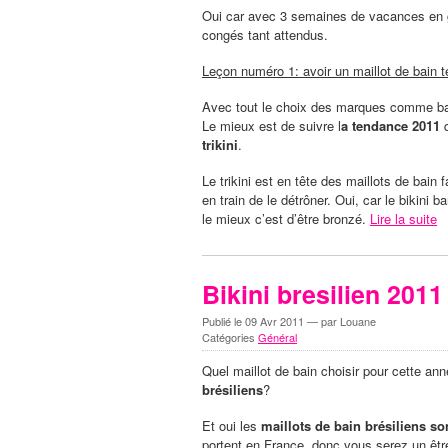
Oui car avec 3 semaines de vacances en géné
congés tant attendus.
Leçon numéro 1: avoir un maillot de bain 
Avec tout le choix des marques comme ba
Le mieux est de suivre l
a tendance 2011
trikini
.
Le trikini est en tête des maillots de bain 
en train de le détrôner. Oui, car le bikini
le mieux c’est d’être bronzé.
Lire la suite
Bikini bresilien 2011
Publié le
09 Avr 2011
— par Louane
Catégories
Général
Quel maillot de bain choisir pour cette an
brésiliens
?
Et oui les
maillots de bain brésiliens so
portent en France, donc vous serez un être