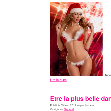
Dégui
Lire la suite
Etre la plus belle da
Publié le
09 Nov 2011
— par Louane
Catégories
Général