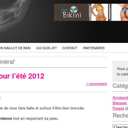
ON MAILLOT DE BAIN
QUI SUIS-JE?
CONTACT
PARTENAIRES
néral’
Vous p
ur l’été 2012
la cat
1 commentaire
Catég
Accessoi
:
Marques
e de nous faire belle et surtout d’être bien bronzée.
People
(2
Reche
endance
tout en respectant sa peau.