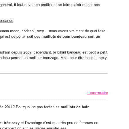
ral, il faut savoir en profiter et se faire plaisir durant ses
tendance
nana moon, riodesol, roxy… nous avons vraiment de quoi faire.
qui est de porter soit des
maillots de bain bandeau soit un
fashion depuis 2009, cependant, le bikini bandeau est petit à petit
 bandeau permet un meilleur bronzage. Mais pour être belle et sexy,
1 commentaire
née
2011
? Pourquoi ne pas tenter les
maillots de bain
nt très sexy
et l’avantage c’est que très peu de femmes en
 d’exception sur les plages ensoleillées.