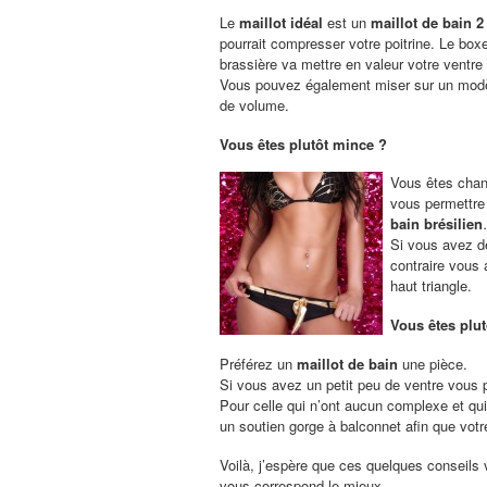
Le
maillot idéal
est un
maillot de bain 2
pourrait compresser vo
tre poitrine. Le boxe
brassière va mettre en valeur votre ventre 
Vous pouvez également miser sur un modèl
de volume.
Vous êtes plutôt mince ?
Vous êtes chan
vous permettre
bain brésilien
Si vous avez de
contraire vous 
haut triangle.
Vous êtes plut
Préférez un
maillot de bain
une pièce.
Si vous avez un petit peu de ventre vous 
Pour celle qui n’ont aucun complexe et qui 
un soutien gorge à balconnet afin que votre
Voilà, j’espère que ces quelques conseils v
vous correspond le mieux.