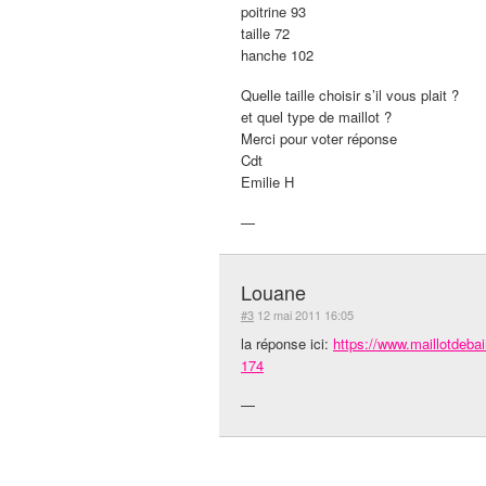
poitrine 93
taille 72
hanche 102
Quelle taille choisir s’il vous plait ?
et quel type de maillot ?
Merci pour voter réponse
Cdt
Emilie H
—
Louane
#3
12 mai 2011 16:05
la réponse ici:
https://www.maillotdeb
174
—