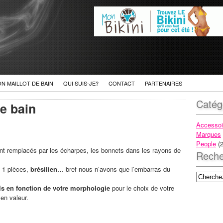
ON MAILLOT DE BAIN
QUI SUIS-JE?
CONTACT
PARTENAIRES
Catég
de bain
Accessoi
Marques
People
(2
t remplacés par les écharpes, les bonnets dans les rayons de
Reche
, 1 pièces,
brésilien
… bref nous n’avons que l’embarras du
ls en fonction de votre morphologie
pour le choix de votre
 en valeur.