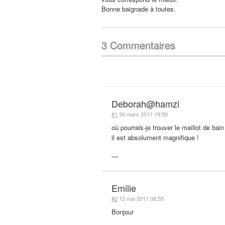
Bonne baignade à toutes.
3
Commentaires
Deborah@hamzi
#1
30 mars 2011 19:59
où pourrais-je trouver le maillot de bai
il est absolument magnifique !
—
Emilie
#2
12 mai 2011 06:55
Bonjour