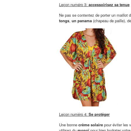
Leçon numéro 3:
accessoirisez sa tenue
Ne pas se contentez de porter un maillot de
tongs
,
un panama
(chapeau de paille), d
Leçon numéro 4:
Se protéger
Une bonne
crème solaire
pour éviter les v
utilisez du
monoï
pour bien hydrater votre