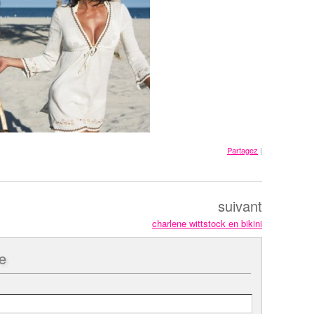
Partagez
|
suivant
charlene wittstock en bikini
e