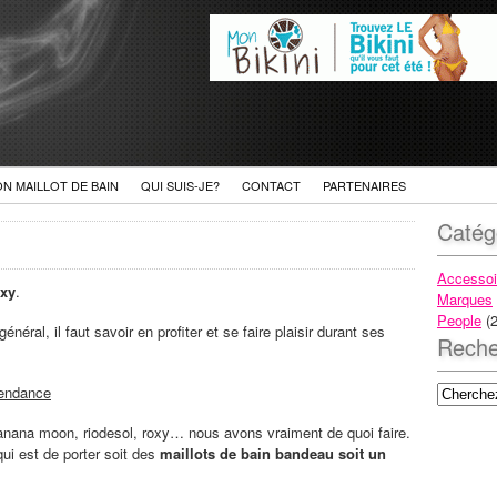
ON MAILLOT DE BAIN
QUI SUIS-JE?
CONTACT
PARTENAIRES
Catég
Accessoi
xy
.
Marques
People
(2
ral, il faut savoir en profiter et se faire plaisir durant ses
Reche
tendance
nana moon, riodesol, roxy… nous avons vraiment de quoi faire.
qui est de porter soit des
maillots de bain bandeau soit un